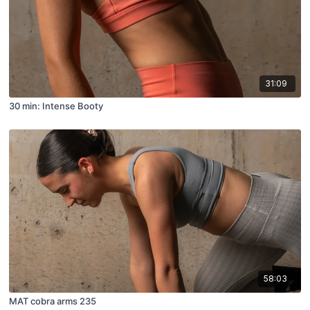
31:09
30 min: Intense Booty
58:03
MAT cobra arms 235