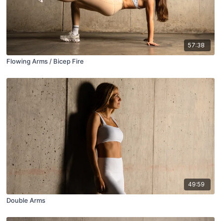
57:38
Flowing Arms / Bicep Fire
49:59
Double Arms