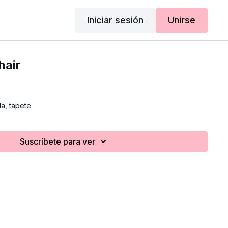
Iniciar sesión
Unirse
hair
lla, tapete
Suscríbete para ver