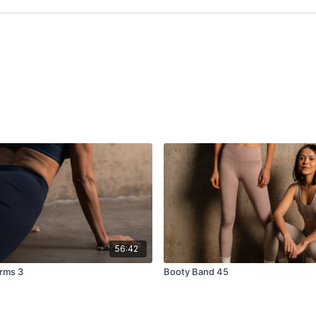
56:42
rms 3
Booty Band 45