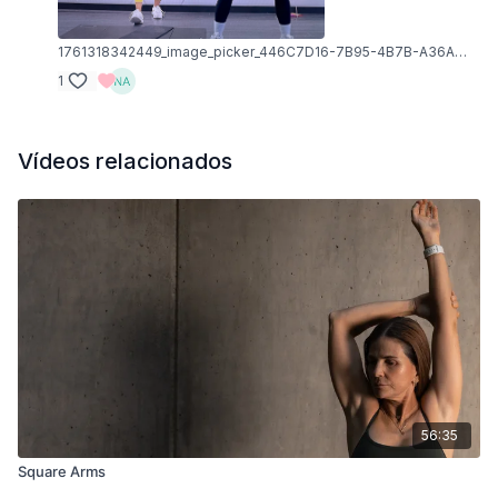
1761318342449_image_picker_446C7D16-7B95-4B7B-A36A-CE11CF7B759C-1668-000000CCD81D9B22.1761318342.jpg
1
Vídeos relacionados
56:35
Square Arms