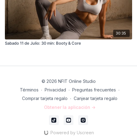
30:35
Sabado 11 de Julio: 30 min: Booty & Core
© 2026 NFIT Online Studio
Términos
∙
Privacidad
∙
Preguntas frecuentes
∙
Comprar tarjeta regalo
∙
Canjear tarjeta regalo
Obtener la aplicación ->
Powered by Uscreen