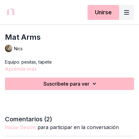
Unirse
Mat Arms
Nics
Equipo: pesitas, tapete
Aprende más
Suscríbete para ver
Comentarios (
2
)
Iniciar Sesión
para participar en la conversación