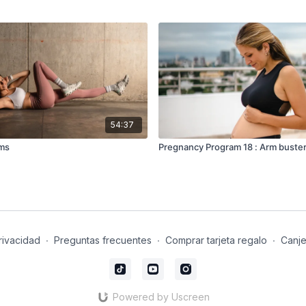
54:37
rms
Pregnancy Program 18 : Arm buste
rivacidad
∙
Preguntas frecuentes
∙
Comprar tarjeta regalo
∙
Canje
Powered by Uscreen