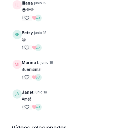
Iliana
junio 19
😎💜💛
1
Betsy
junio 18
😍
1
Marina I.
junio 18
Buenísima!
1
Janet
junio 18
Amé!
1
Vídeos relacionados