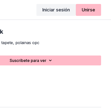
Iniciar sesión
Unirse
ck
, tapete, polainas opc
Suscríbete para ver