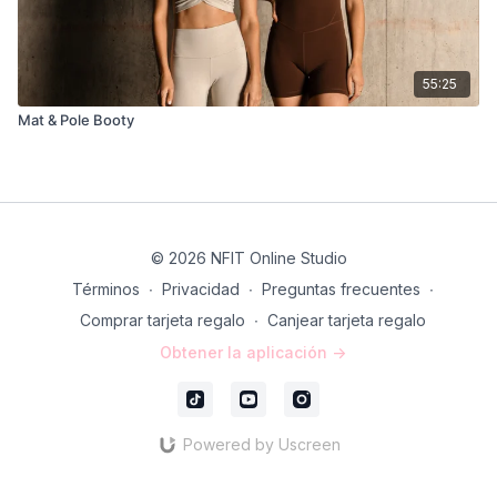
55:25
Mat & Pole Booty
© 2026 NFIT Online Studio
Términos
∙
Privacidad
∙
Preguntas frecuentes
∙
Comprar tarjeta regalo
∙
Canjear tarjeta regalo
Obtener la aplicación ->
Powered by Uscreen